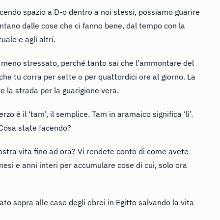
acendo spazio a D-o dentro a noi stessi, possiamo guarire
lontano dalle cose che ci fanno bene, dal tempo con la
uale e agli altri.
ei meno stressato, perché tanto sai che l’ammontare del
he tu corra per sette o per quattordici ore al giorno. La
e la strada per la guarigione vera.
erzo è il ‘tam’, il semplice. Tam in aramaico significa ‘lì’.
Cosa state facendo?
 vostra vita fino ad ora? Vi rendete conto di come avete
esi e anni interi per accumulare cose di cui, solo ora
o sopra alle case degli ebrei in Egitto salvando la vita