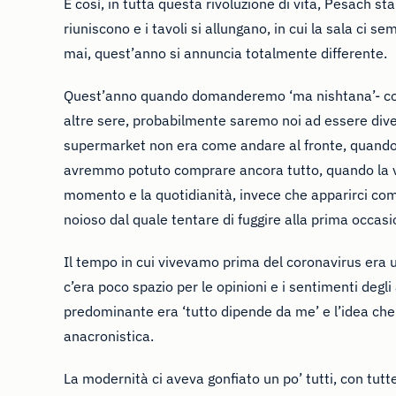
E così, in tutta questa rivoluzione di vita, Pesach sta
riuniscono e i tavoli si allungano, in cui la sala ci 
mai, quest’anno si annuncia totalmente differente.
Quest’anno quando domanderemo ‘ma nishtana’- cosa
altre sere, probabilmente saremo noi ad essere dive
supermarket non era come andare al fronte, quando 
avremmo potuto comprare ancora tutto, quando la vi
momento e la quotidianità, invece che apparirci com
noioso dal quale tentare di fuggire alla prima occasi
Il tempo in cui vivevamo prima del coronavirus era un
c’era poco spazio per le opinioni e i sentimenti degli 
predominante era ‘tutto dipende da me’ e l’idea ch
anacronistica.
La modernità ci aveva gonfiato un po’ tutti, con tutte 