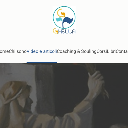
ome
Chi sono
Video e articoli
Coaching & Souling
Corsi
Libri
Contat