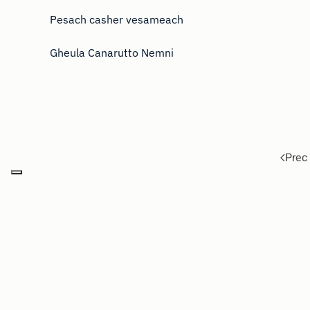
Pesach casher vesameach
Gheula Canarutto Nemni
Prec
Gheula Canarutto Nemni