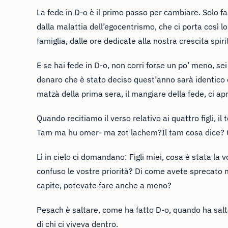
La fede in D-o è il primo passo per cambiare. Solo f
dalla malattia dell’egocentrismo, che ci porta così 
famiglia, dalle ore dedicate alla nostra crescita spirit
E se hai fede in D-o, non corri forse un po’ meno, s
denaro che è stato deciso quest’anno sarà identico c
matzà della prima sera, il mangiare della fede, ci apr
Quando recitiamo il verso relativo ai quattro figli, il t
Tam ma hu omer- ma zot lachem?Il tam cosa dice? 
Lì in cielo ci domandano: Figli miei, cosa è stata la
confuso le vostre priorità? Di come avete sprecato m
capite, potevate fare anche a meno?
Pesach è saltare, come ha fatto D-o, quando ha saltat
di chi ci viveva dentro.