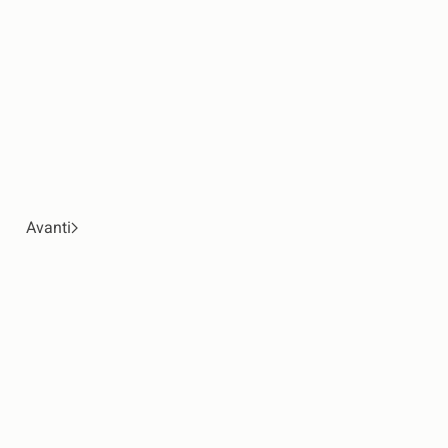
Avanti
I servizi di Gheula
Coaching individuale
Souling di coppia
Coaching per genitori
Corso: istruzioni per una famiglia felice